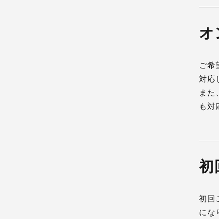
オ
ご希
対応
また
も対
初
初回
にな